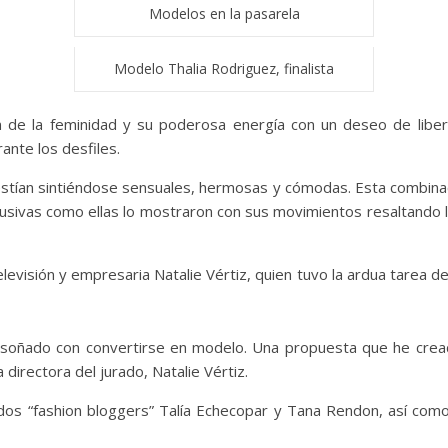
Modelos en la pasarela
Modelo Thalia Rodriguez, finalista
 de la feminidad y su poderosa energía con un deseo de liberac
ante los desfiles.
estían sintiéndose sensuales, hermosas y cómodas. Esta combinac
lusivas como ellas lo mostraron con sus movimientos resaltando 
levisión y empresaria Natalie Vértiz, quien tuvo la ardua tarea d
 soñado con convertirse en modelo. Una propuesta que he creado
directora del jurado, Natalie Vértiz.
idos “fashion bloggers” Talía Echecopar y Tana Rendon, así com